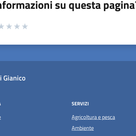
nformazioni su questa pagina
 da 1 a 5 stelle la pagina
ta 1 stelle su 5
aluta 2 stelle su 5
Valuta 3 stelle su 5
Valuta 4 stelle su 5
Valuta 5 stelle su 5
 Gianico
À
SERVIZI
e
Agricoltura e pesca
Ambiente