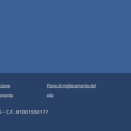
zione
Piano di miglioramento del
amento
sito
85 - C.F.: 81001550177