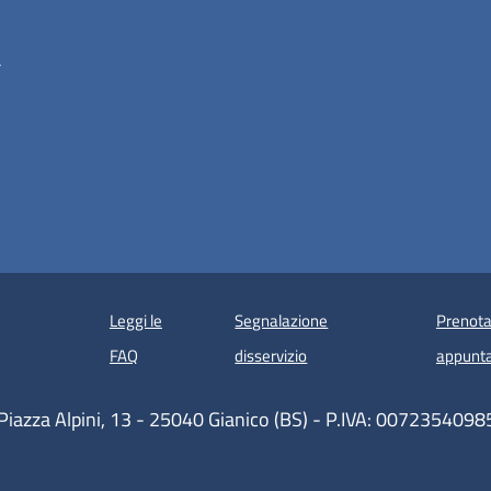
a
Leggi le
Segnalazione
Prenota
 in un'altra scheda).
FAQ
disservizio
appunt
Piazza Alpini, 13 - 25040 Gianico (BS) - P.IVA: 007235409