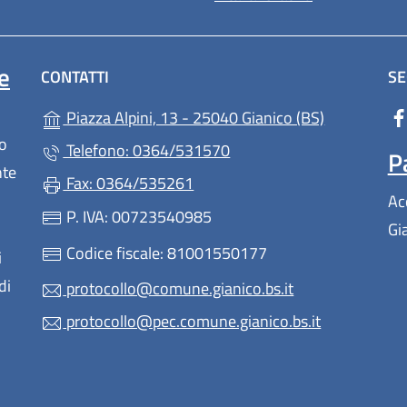
e
CONTATTI
SE
(apre in un'
Piazza Alpini, 13 - 25040 Gianico (BS)
lo
Telefono: 0364/531570
P
nte
Fax: 0364/535261
Ac
P. IVA: 00723540985
Gi
Codice fiscale: 81001550177
i
di
protocollo@comune.gianico.bs.it
protocollo@pec.comune.gianico.bs.it