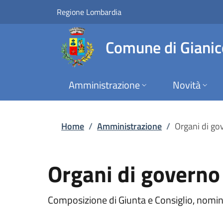
Organi di governo |
Vai al contenuto principale
(apre in un'altra scheda).
Regione Lombardia
Comune di Gianic
Amministrazione
Novità
Home
/
Amministrazione
/
Organi di go
Organi di governo
Composizione di Giunta e Consiglio, nomin