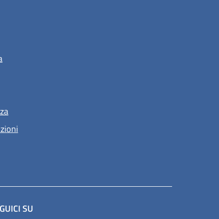
a
nza
nzioni
GUICI SU