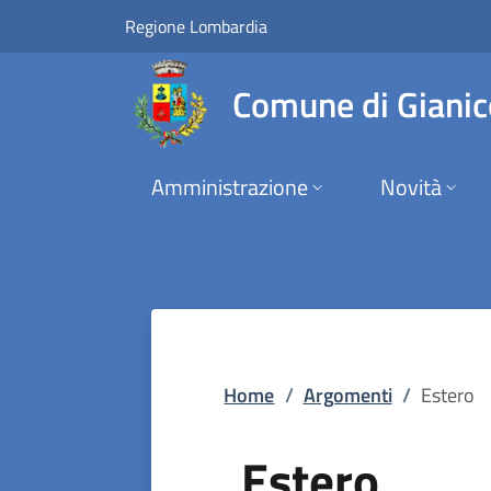
Estero | Comune di 
Vai al contenuto principale
(apre in un'altra scheda).
Regione Lombardia
Comune di Gianic
Amministrazione
Novità
Home
/
Argomenti
/
Estero
Estero