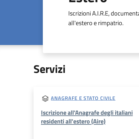
Iscrizioni A.I.R.E, documen
all'estero e rimpatrio.
Servizi
ANAGRAFE E STATO CIVILE
Iscrizione all'Anagrafe degli italiani
residenti all'estero (Aire)