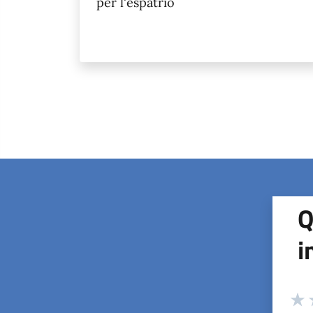
per l'espatrio
Q
i
Valuta