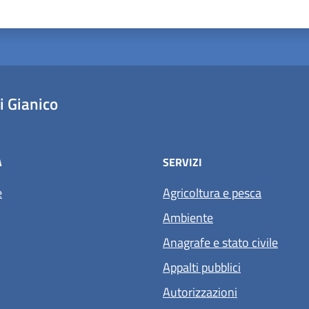
ta 1 stelle su 5
aluta 2 stelle su 5
Valuta 3 stelle su 5
Valuta 4 stelle su 5
Valuta 5 stelle su 5
 Gianico
À
SERVIZI
e
Agricoltura e pesca
Ambiente
Anagrafe e stato civile
Appalti pubblici
Autorizzazioni